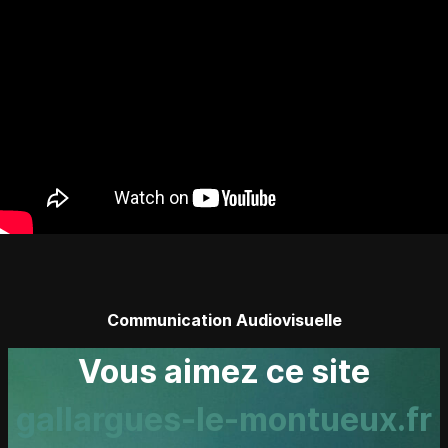
Communication Audiovisuelle
Vous aimez ce site
gallargues-le-montueux.fr