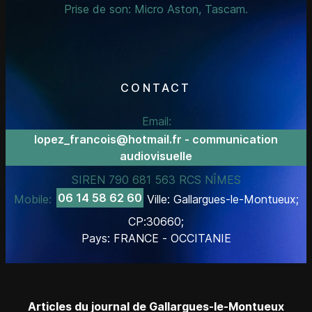
Prise de son: Micro Aston, Tascam.
CONTACT
Email:
lopez_francois@hotmail.fr - communication
audiovisuelle
SIREN 790 681 563 RCS NÎMES
06 14 58 62 60
Mobile:
Ville: Gallargues-le-Montueux;
CP:30660;
Pays: FRANCE - OCCITANIE
Articles du journal de Gallargues-le-Montueux