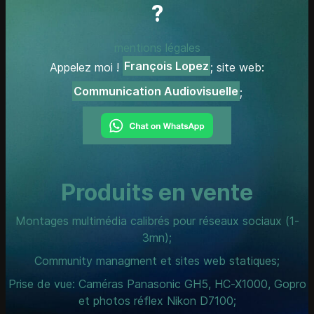
?
mentions légales
François Lopez
Appelez moi !
; site web:
Communication Audiovisuelle
;
Produits en vente
Montages multimédia calibrés pour réseaux sociaux (1-
3mn);
Community managment et sites web statiques;
Prise de vue: Caméras Panasonic GH5, HC-X1000, Gopro
et photos réflex Nikon D7100;