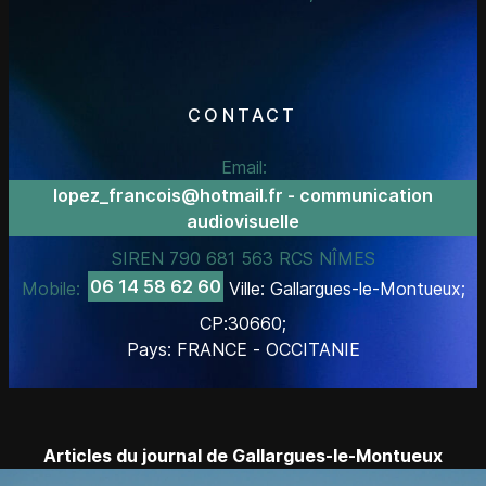
CONTACT
Email:
lopez_francois@hotmail.fr - communication
audiovisuelle
SIREN 790 681 563 RCS NÎMES
06 14 58 62 60
Mobile:
Ville: Gallargues-le-Montueux;
CP:30660;
Pays: FRANCE - OCCITANIE
Articles du journal de Gallargues-le-Montueux