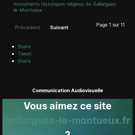
monuments historiques religieux de Gallargues-
le-Montueux
Page 1 sur 11
Précédent
Suivant
Share
Tweet
Share
Communication Audiovisuelle
Vous aimez ce site
gallargues-le-montueux.fr
?