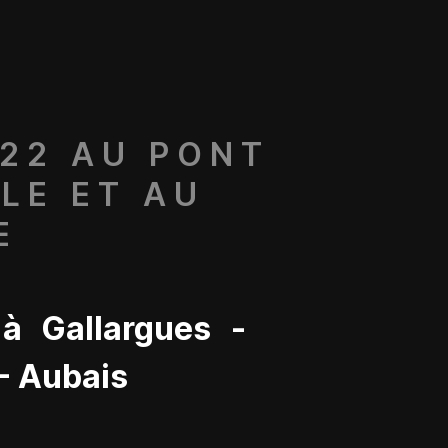
022 AU PONT
LE ET AU
E
 à Gallargues -
 - Aubais