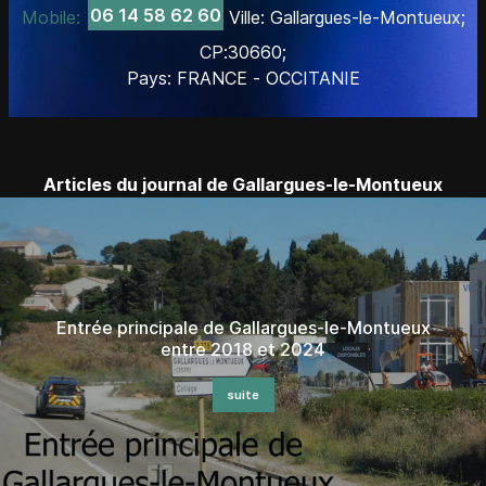
06 14 58 62 60
Mobile:
Ville: Gallargues-le-Montueux;
CP:30660;
Pays: FRANCE - OCCITANIE
Articles du journal de Gallargues-le-Montueux
Entrée principale de Gallargues-le-Montueux
entre 2018 et 2024
suite