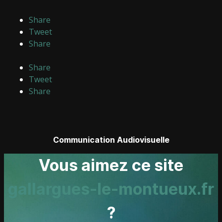
Share
Tweet
Share
Share
Tweet
Share
Communication Audiovisuelle
Vous aimez ce site
gallargues-le-montueux.fr
?