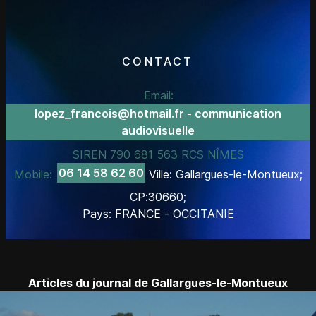
CONTACT
Email:
lopez_francois@hotmail.fr - communication
audiovisuelle
SIREN 790 681 563 RCS NÎMES
06 14 58 62 60
Mobile:
Ville: Gallargues-le-Montueux;
CP:30660;
Pays: FRANCE - OCCITANIE
Articles du journal de Gallargues-le-Montueux