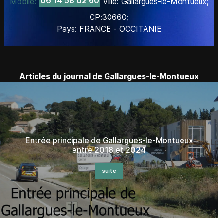
06 14 58 62 60
Mobile:
Ville: Gallargues-le-Montueux;
CP:30660;
Pays: FRANCE - OCCITANIE
Articles du journal de Gallargues-le-Montueux
e de Gallargues-le-Montueux
Pèlerins de Sain
Gallargues-l
re 2018 et 2024
suite