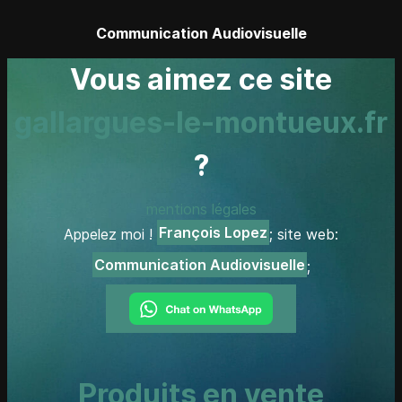
Communication Audiovisuelle
Vous aimez ce site
gallargues-le-montueux.fr
?
mentions légales
François Lopez
Appelez moi !
; site web:
Communication Audiovisuelle
;
Produits en vente