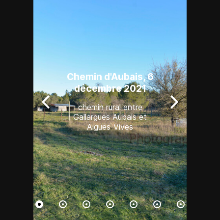
s
Chemin d'Aubais, 6
décembre 2021
chemin rural entre
n
Gallargues Aubais et
Aigues-Vives