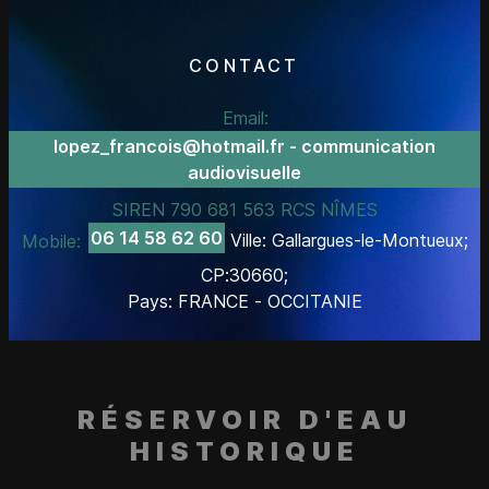
CONTACT
Email:
lopez_francois@hotmail.fr - communication
audiovisuelle
SIREN 790 681 563 RCS NÎMES
06 14 58 62 60
Mobile:
Ville: Gallargues-le-Montueux;
CP:30660;
Pays: FRANCE - OCCITANIE
RÉSERVOIR D'EAU
HISTORIQUE