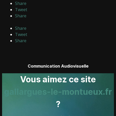
Share
Tweet
Share
Share
Tweet
Share
Communication Audiovisuelle
Vous aimez ce site
gallargues-le-montueux.fr
?