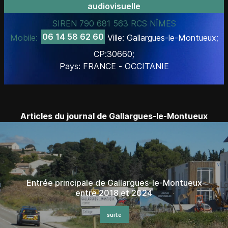
audiovisuelle
SIREN 790 681 563 RCS NÎMES
06 14 58 62 60
Mobile:
Ville: Gallargues-le-Montueux;
CP:30660;
Pays: FRANCE - OCCITANIE
Articles du journal de Gallargues-le-Montueux
Entrée principale de Gallargues-le-Montueux
entre 2018 et 2024
suite