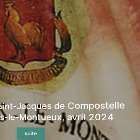
ve 2024 avant démolition de la
ative vinicole de Gallargues-
le-Montueux
suite