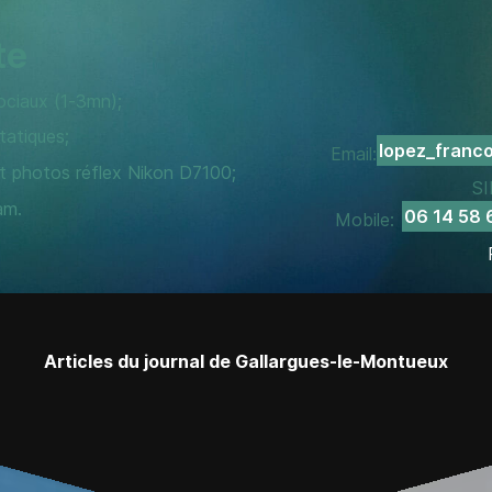
te
ociaux (1-3mn);
atiques;
lopez_franco
Email:
 photos réflex Nikon D7100;
SI
am.
06 14 58 
Mobile:
Articles du journal de Gallargues-le-Montueux