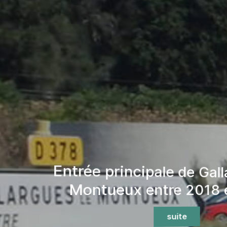
Pèlerins de Saint-Jacques d
-
à Gallargues-le-Montueux,
suite