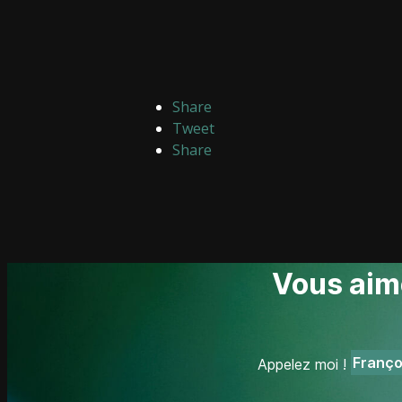
Share
Tweet
Share
Vous aim
Franço
Appelez moi !