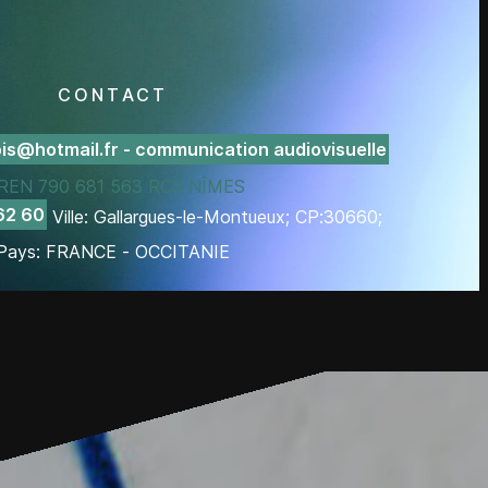
CONTACT
is@hotmail.fr - communication audiovisuelle
REN 790 681 563 RCS NÎMES
62 60
Ville: Gallargues-le-Montueux; CP:30660;
Pays: FRANCE - OCCITANIE