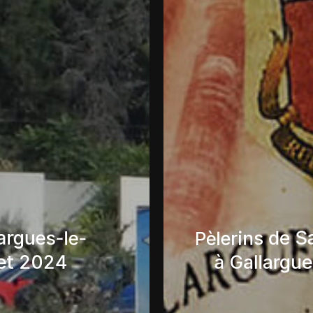
Rétrospecti
e Compostelle
cave coopér
 avril 2024