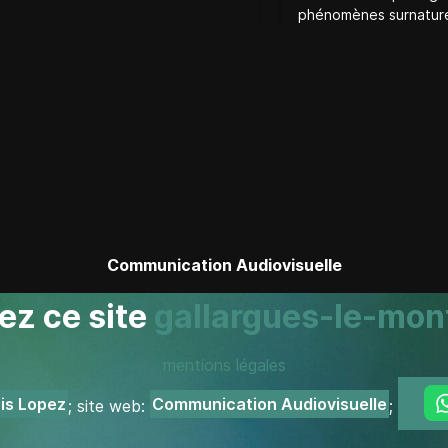
phénomènes surnature
Communication Audiovisuelle
ez ce site
gallargues-le-mon
mentions légales
is Lopez
Communication Audiovisuelle
; site web:
;