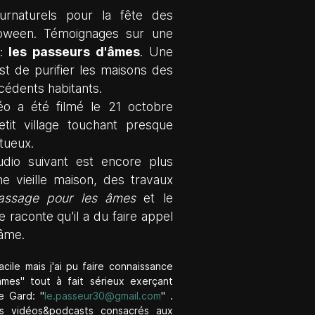
urnaturels pour la fête des
loween. Témoignages sur une
e:
les passeurs d'âmes
. Une
est de purifier les maisons des
cédents habitants.
éo a été filmé le 21 octobre
it village touchant presque
tueux.
dio suivant est encore plus
ne vieille maison, des travaux
assage pour les âmes
et le
e raconte qu'il a du faire appel
âme.
cile mais j'ai pu faire connaissance
mes" tout à fait sérieux exerçant
e Gard: "
le.passeur30@gmail.com
" .
es vidéos&podcasts consacrés aux