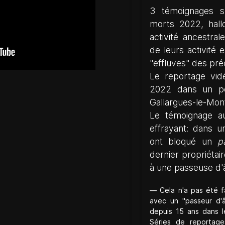
3 témoignages s
morts 2022, hal
activité ancestral
de leurs activité 
"effluves" des pré
Le reportage vid
2022 dans un pet
Gallargues-le-Mon
Le témoignage au
effrayant: dans u
ont bloqué un
p
dernier propriétair
à une passeuse d'
Cela n'a pas été fa
avec un "passeur d'â
depuis 15 ans dans l
Séries de reportag