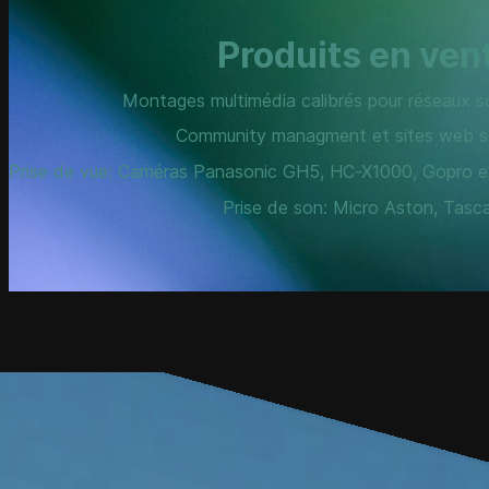
Produits en ven
Montages multimédia calibrés pour réseaux s
Community managment et sites web st
Prise de vue: Caméras Panasonic GH5, HC-X1000, Gopro et
Prise de son: Micro Aston, Tasc